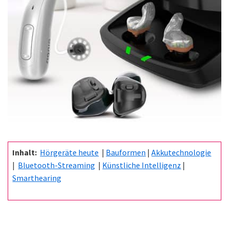
Inhalt:
Hörgeräte heute
|
Bauformen
|
Akkutechnologie
|
Bluetooth-Streaming
|
Künstliche Intelligenz
|
Smarthearing